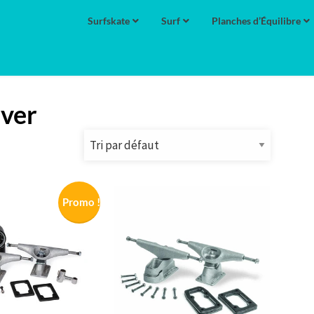
Surfskate
Surf
Planches d’Équilibre
rver
Promo !