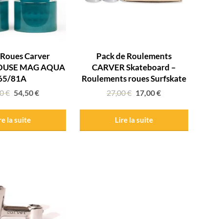
 Roues Carver
Pack de Roulements
USE MAG AQUA
CARVER Skateboard –
65/81A
Roulements roues Surfskate
00
€
54,50
€
27,00
€
17,00
€
re la suite
Lire la suite