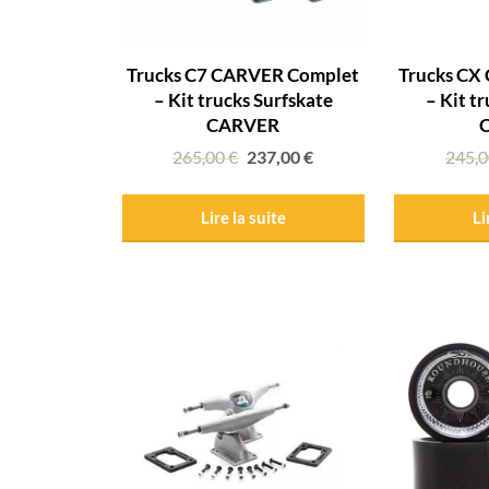
Trucks C7 CARVER Complet
Trucks CX
– Kit trucks Surfskate
– Kit t
CARVER
265,00
€
237,00
€
245,
Lire la suite
Li