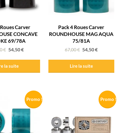
 Roues Carver
Pack 4 Roues Carver
OUSE CONCAVE
ROUNDHOUSE MAG AQUA
KE 69/78A
75/81A
00
€
54,50
€
67,00
€
54,50
€
re la suite
Lire la suite
Promo !
Promo !