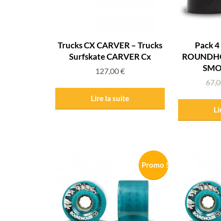
Trucks CX CARVER – Trucks
Pack 4
Surfskate CARVER Cx
ROUNDH
SMO
127,00
€
67,
Lire la suite
Li
Promo !