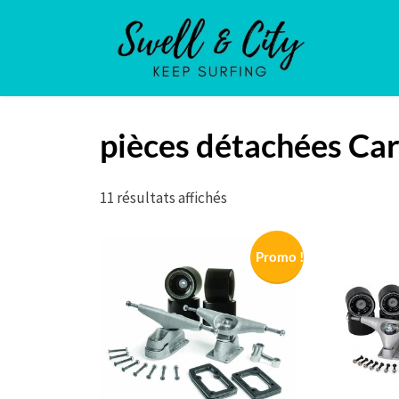
Swell
&
City
pièces détachées Ca
11 résultats affichés
Promo !