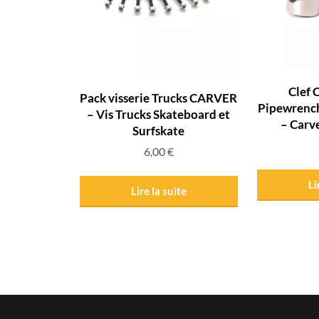
Clef 
Pack visserie Trucks CARVER
Pipewrench
– Vis Trucks Skateboard et
– Carv
Surfskate
6,00
€
Li
Lire la suite