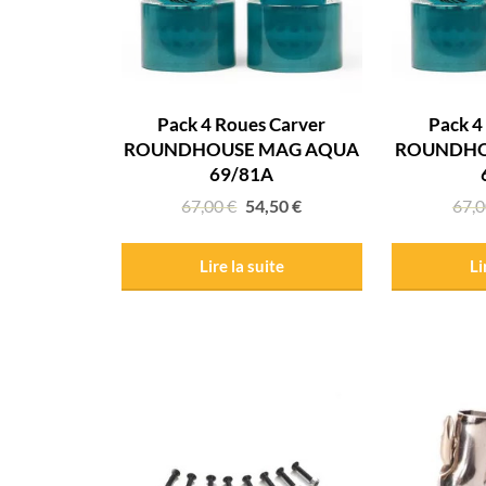
Pack 4 Roues Carver
Pack 4
ROUNDHOUSE MAG AQUA
ROUNDHO
69/81A
67,00
€
54,50
€
67,
Lire la suite
Li