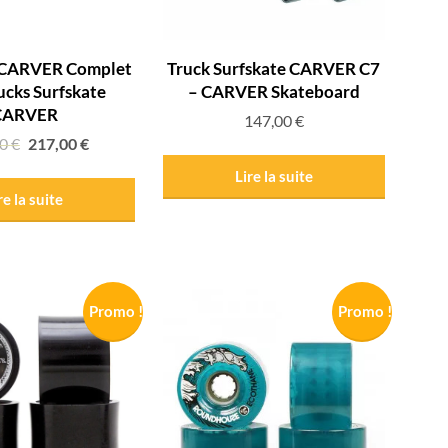
 CARVER Complet
Truck Surfskate CARVER C7
rucks Surfskate
– CARVER Skateboard
CARVER
147,00
€
00
€
217,00
€
Lire la suite
re la suite
Promo !
Promo !