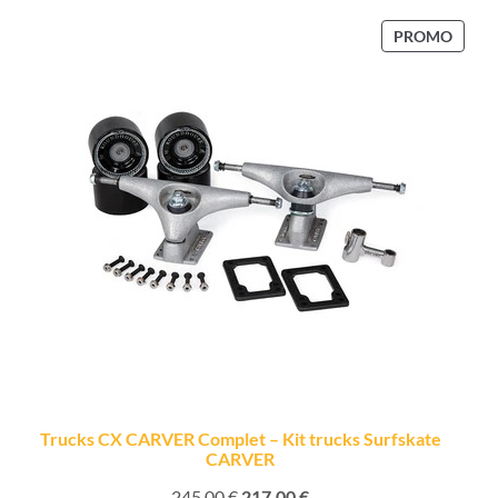
PROD
PROMO
EN
PROM
Trucks CX CARVER Complet – Kit trucks Surfskate
CARVER
245,00
€
217,00
€