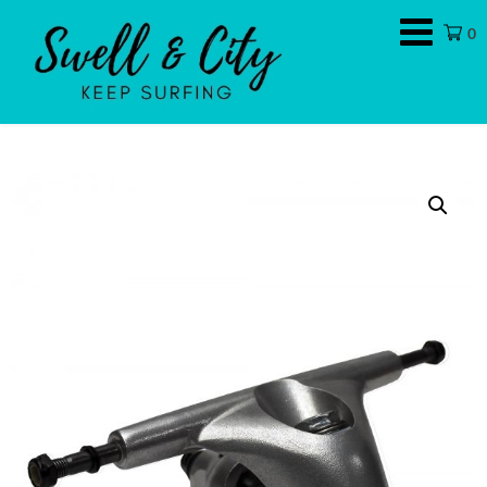
Swell
0
&
City