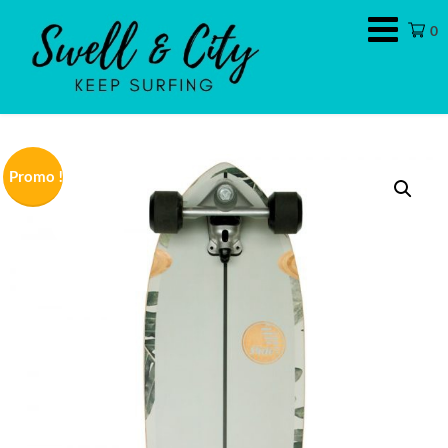
Swell
0
&
City
Promo !