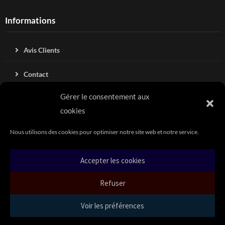
Informations
Avis Clients
Contact
Gérer le consentement aux
Blog
cookies
Mentions légales
Nous utilisons des cookies pour optimiser notre site web et notre service.
Conditions générales de vente
Accepter les cookies
Politique de cookies & RGPD (UE)
Refuser
Voir les préférences
Copyright Swell & City 2021