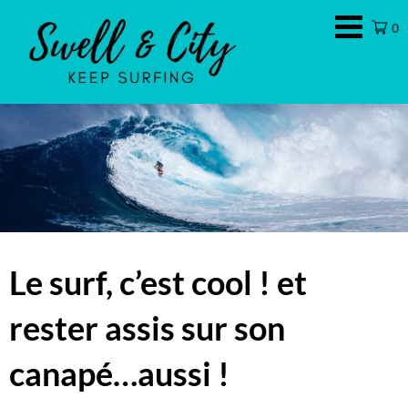
Swell
0
&
City
Le surf, c’est cool ! et
rester assis sur son
canapé…aussi !